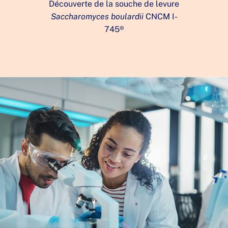
Découverte de la souche de levure
Créat
Saccharomyces boulardii
CNCM I-
H
745®