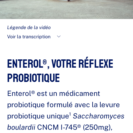
c
i
Légende de la vidéo
e
Voir la transcription
l
Enterol®, votre réflexe
probiotique
Enterol® est un médicament
probiotique formulé avec la levure
probiotique unique¹
Saccharomyces
boulardii
CNCM I-745® (250mg),