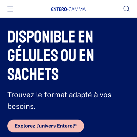
E
Disponible en
n
gélules ou en
t
sachets
e
Trouvez le format adapté à vos
r
besoins.
o
Explorez l'univers Enterol®